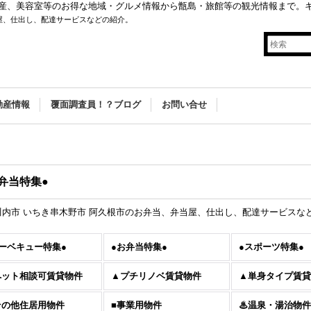
産、美容室等のお得な地域・グルメ情報から甑島・旅館等の観光情報まで。
屋、仕出し、配達サービスなどの紹介。
動産情報
覆面調査員！？ブログ
お問い合せ
弁当特集●
川内市 いちき串木野市 阿久根市のお弁当、弁当屋、仕出し、配達サービスな
ーベキュー特集●
●お弁当特集●
●スポーツ特集●
ペット相談可賃貸物件
▲プチリノベ賃貸物件
▲単身タイプ賃貸
その他住居用物件
■事業用物件
♨温泉・湯治物件