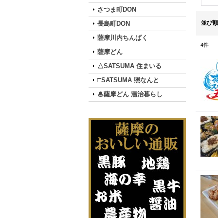
さつま町DON
並び
長島町DON
薩摩川内ちんぱく
4
件
薩摩どん
△SATSUMA 住まいる
□SATSUMA 照なんと
♨薩摩どん 湯治暮らし