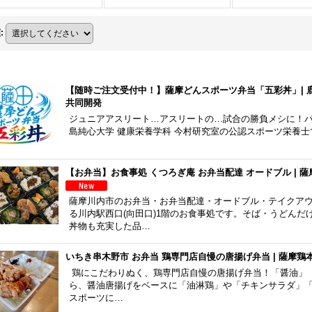
順
:
【随時ご注文受付中！】薩摩どんスポーツ弁当「五彩丼」| 
共同開発
ジュニアアスリート…アスリートの…試合の勝負メシに！
島純心大学 健康栄養学科 今村研究室の公認スポーツ栄養
【お弁当】お食事処 くつろぎ庵 お弁当配達 オードブル | 
薩摩川内市のお弁当・お弁当配達・オードブル・テイクア
る川内駅西口(向田口)1階のお食事処です。そば・うどん
丼物も充実した品…
いちき串木野市 お弁当 鶏専門店自慢の唐揚げ弁当 | 薩摩鶏
鶏にこだわりぬく、鶏専門店自慢の唐揚げ弁当！「醤油」
ら、醤油唐揚げをベースに「油淋鶏」や「チキンサラダ」
スポーツに…