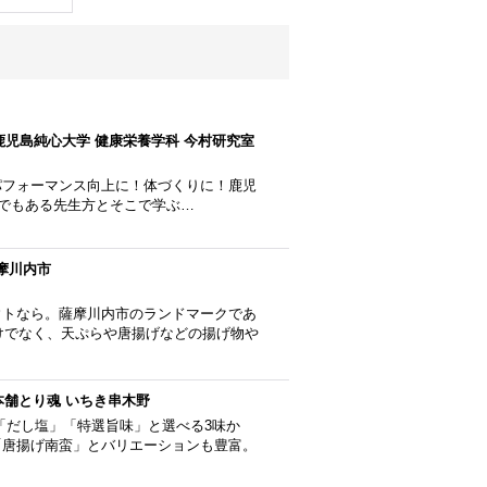
鹿児島純心大学 健康栄養学科 今村研究室
パフォーマンス向上に！体づくりに！鹿児
士でもある先生方とそこで学ぶ…
薩摩川内市
ウトなら。薩摩川内市のランドマークであ
だけでなく、天ぷらや唐揚げなどの揚げ物や
本舗とり魂 いちき串木野
「だし塩」「特選旨味」と選べる3味か
「唐揚げ南蛮」とバリエーションも豊富。