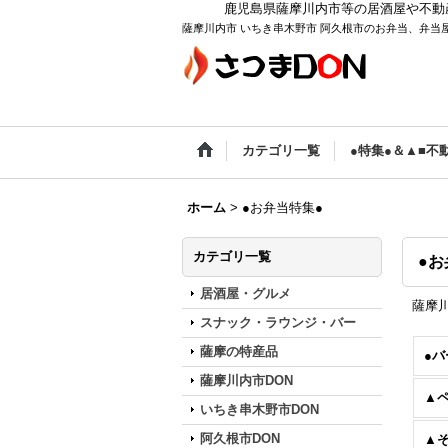
鹿児島県薩摩川内市等の居酒屋や不動
薩摩川内市 いちき串木野市 阿久根市のお弁当、弁当
カテゴリ一覧
●特集●＆▲■不
ホーム
>
●お弁当特集●
カテゴリ一覧
●お
居酒屋・グルメ
薩摩
スナック・ラウンジ・バー
薩摩の特産品
●バ
薩摩川内市DON
▲
いちき串木野市DON
阿久根市DON
▲