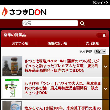
PCサイト
薩摩の特産品
一覧
おすすめ順
価格の安い順
売れ筋順
表示件数
:
さつま七味塩PREMIUM | 薩摩の7つの想いが
ギュッと詰まったプレミアムな旨塩 鹿児島
特産品企画開発・販売のさつまDON
わさび油「ツン」 | ハワイで大人気。薩摩生ま
れのわさび油 鹿児島特産品企画開発・販売
のさつまDON
塩かるかん | 創業100年。米粉菓子専門の店 の