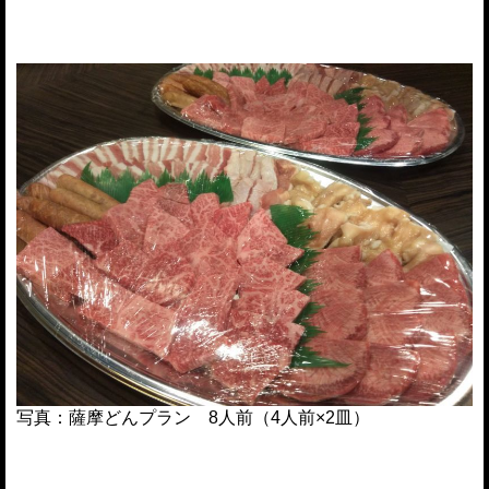
写真：薩摩どんプラン 8人前（4人前×2皿）