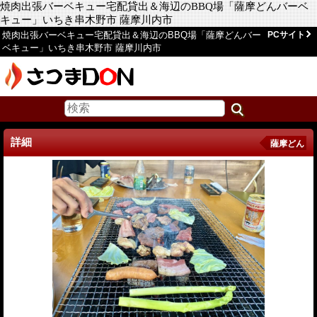
焼肉出張バーベキュー宅配貸出＆海辺のBBQ場「薩摩どんバーベ
キュー」いちき串木野市 薩摩川内市
焼肉出張バーベキュー宅配貸出＆海辺のBBQ場「薩摩どんバー
PCサイト
ベキュー」いちき串木野市 薩摩川内市
詳細
薩摩どん