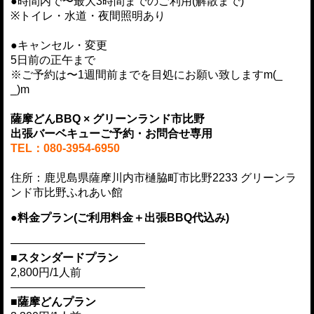
●時間内で〜最大3時間までのご利用(解散まで)
※トイレ・水道・夜間照明あり
●キャンセル・変更
5日前の正午まで
※ご予約は〜1週間前までを目処にお願い致しますm(_
_)m
薩摩どんBBQ × グリーンランド市比野
出張バーベキューご予約・お問合せ専用
TEL：
080-3954-6950
住所：鹿児島県薩摩川内市樋脇町市比野2233 グリーンラ
ンド市比野ふれあい館
●料金プラン(ご利用料金＋出張BBQ代込み)
————————————
■スタンダードプラン
2,800円/1人前
————————————
■薩摩どんプラン