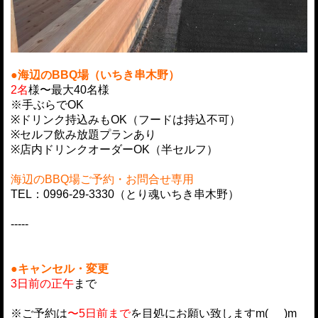
●海辺のBBQ場（いちき串木野）
2名
様〜最大40名様
※手ぶらでOK
※ドリンク持込みもOK（フードは持込不可）
※セルフ飲み放題プランあり
※店内ドリンクオーダーOK（半セルフ）
海辺のBBQ場ご予約・お問合せ専用
TEL：0996-29-3330（とり魂いちき串木野）
-----
●キャンセル・変更
3日前の正午
まで
※ご予約は
〜5日前まで
を目処にお願い致しますm(_ _)m