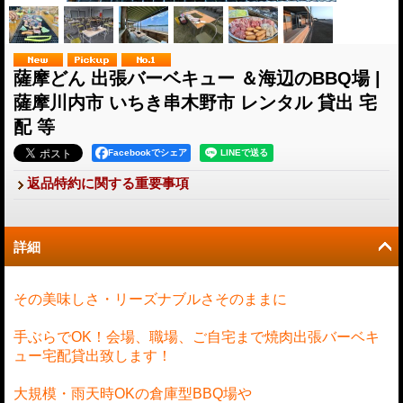
薩摩どん 出張バーベキュー ＆海辺のBBQ場 |
薩摩川内市 いちき串木野市 レンタル 貸出 宅
配 等
Facebookでシェア
返品特約に関する重要事項
詳細
その美味しさ・リーズナブルさそのままに
手ぶらでOK！会場、職場、ご自宅まで焼肉出張バーベキ
ュー宅配貸出致します！
大規模・雨天時OKの倉庫型BBQ場や