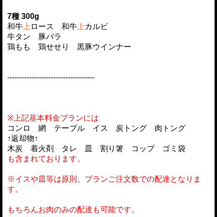
7種 300g
和牛
上
ロース 和牛
上
カルビ
牛タン 豚バラ
鶏もも 鶏せせり 黒豚ウインナー
------------------------------------
※上記基本料金プランには
コンロ 網 テーブル イス 炭トング 肉トング
↑返却物↑
木炭 着火剤 タレ 皿 割り箸 コップ ゴミ袋
も含まれております。
※イスや皿等は原則、プランご注文数での配達となりま
す。
もちろんお肉のみの配達も可能です。