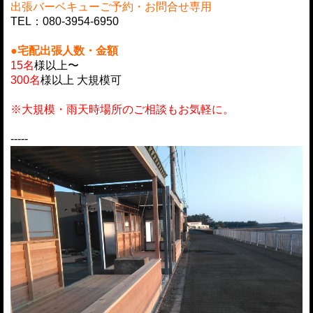
出張バーベキューご予約・お問合せ専用
TEL：080-3954-6950
●
宅配
出張人数・金額
15名
様以上〜
300名
様以上 大規模可
※大規模・雨天時場所のご相談もお気軽に。
-----