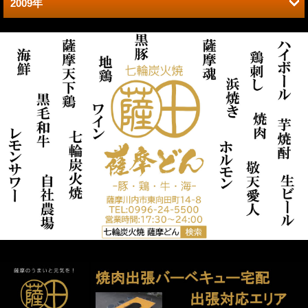
2009年
12月 (4)
9月 (2)
8月 (1)
8月 (2)
8月 (1)
7月 (3)
5月 (1)
5月 (4)
11月 (4)
11月 (6)
7月 (3)
7月 (2)
7月 (1)
7月 (2)
6月 (1)
3月 (1)
4月 (4)
10月 (3)
10月 (1)
4月 (2)
6月 (2)
6月 (1)
6月 (2)
5月 (3)
1月 (1)
3月 (3)
9月 (3)
9月 (3)
3月 (5)
5月 (3)
5月 (1)
5月 (4)
4月 (2)
2月 (5)
8月 (2)
8月 (1)
2月 (4)
4月 (1)
4月 (1)
4月 (2)
3月 (3)
7月 (2)
7月 (2)
1月 (1)
3月 (2)
3月 (1)
3月 (3)
2月 (1)
6月 (4)
5月 (3)
2月 (2)
2月 (1)
2月 (1)
1月 (1)
5月 (1)
4月 (3)
1月 (2)
1月 (1)
1月 (3)
4月 (7)
3月 (3)
3月 (4)
2月 (3)