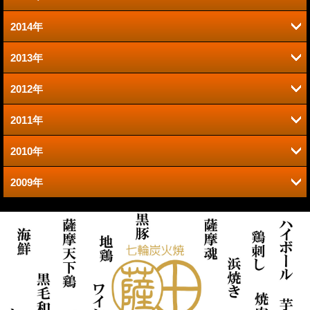
2014年
12月 (1)
11月 (2)
10月 (5)
5月 (2)
3月 (3)
2013年
12月 (2)
11月 (2)
10月 (1)
9月 (2)
4月 (2)
2月 (1)
2012年
12月 (3)
11月 (2)
10月 (1)
8月 (3)
8月 (3)
3月 (4)
1月 (1)
2011年
12月 (2)
10月 (1)
10月 (4)
9月 (2)
7月 (1)
7月 (2)
2月 (2)
2010年
12月 (5)
9月 (2)
9月 (1)
9月 (3)
8月 (2)
6月 (1)
6月 (5)
1月 (5)
2009年
12月 (4)
9月 (2)
8月 (1)
8月 (2)
8月 (1)
7月 (3)
5月 (1)
5月 (4)
11月 (4)
11月 (6)
7月 (3)
7月 (2)
7月 (1)
7月 (2)
6月 (1)
3月 (1)
4月 (4)
10月 (3)
10月 (1)
4月 (2)
6月 (2)
6月 (1)
6月 (2)
5月 (3)
1月 (1)
3月 (3)
9月 (3)
9月 (3)
3月 (5)
5月 (3)
5月 (1)
5月 (4)
4月 (2)
2月 (5)
8月 (2)