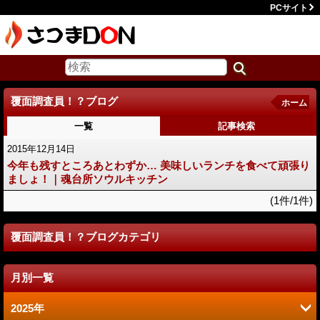
PCサイト
覆面調査員！？ブログ
ホーム
一覧
記事検索
2015年12月14日
今年も残すところあとわずか… 美味しいランチを食べて頑張り
ましょ！｜魂台所ソウルキッチン
(1件/1件)
覆面調査員！？ブログカテゴリ
月別一覧
2025年