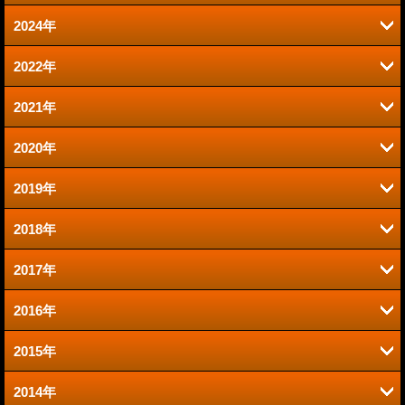
2024年
1月 (1)
2022年
7月 (1)
2021年
6月 (1)
2020年
10月 (1)
2019年
9月 (1)
7月 (1)
2018年
10月 (1)
8月 (1)
6月 (1)
2017年
11月 (1)
8月 (1)
3月 (1)
2月 (1)
2016年
12月 (1)
7月 (2)
6月 (1)
2月 (1)
2015年
12月 (2)
11月 (6)
6月 (2)
4月 (2)
2014年
12月 (1)
11月 (2)
10月 (5)
5月 (2)
3月 (3)