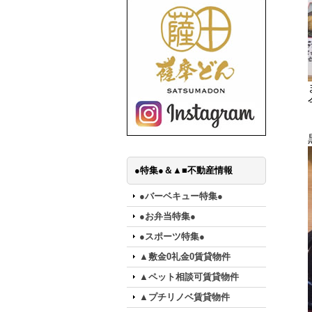
●特集●＆▲■不動産情報
●バーベキュー特集●
●お弁当特集●
●スポーツ特集●
▲敷金0礼金0賃貸物件
▲ペット相談可賃貸物件
▲プチリノベ賃貸物件