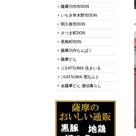
薩摩川内市DON
いちき串木野市DON
阿久根市DON
さつま町DON
長島町DON
薩摩川内ちんぱく
薩摩どん
△SATSUMA 住まいる
□SATSUMA 照なんと
♨薩摩どん 湯治暮らし