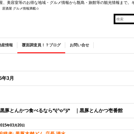
産、美容室等のお得な地域・グルメ情報から甑島・旅館等の観光情報まで。
 居酒屋 グルメ情報満載☆
動産情報
覆面調査員！？ブログ
お問い合せ
月
15年3月
黒豚とんかつ食べるなら*\(^o^)/* ｜黒豚とんかつ壱番館
2015
03
20
年
月
日
投稿者: 黒豚本舗どん 店長 清水