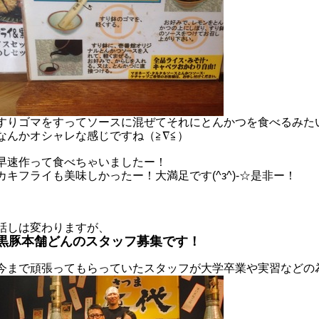
すりゴマをすってソースに混ぜてそれにとんかつを食べるみた
なんかオシャレな感じですね（≧∇≦）
早速作って食べちゃいましたー！
カキフライも美味しかったー！
大満足です(^з^)-☆是非ー！
話しは変わりますが、
黒豚本舗どんのスタッフ募集です！
今まで頑張ってもらっていたスタッフが大学卒業や実習などの