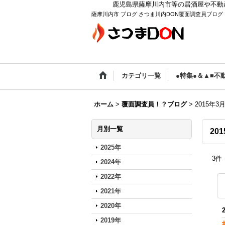
鹿児島県薩摩川内市等の居酒屋や不動
薩摩川内市 ブログ さつま川内DON覆面調査員ブログ
カテゴリ一覧
●特集●＆▲■不
ホーム
>
覆面調査員！？ブログ
>
2015年3
月別一覧
20
2025年
3
件
2024年
2022年
2021年
2020年
2019年