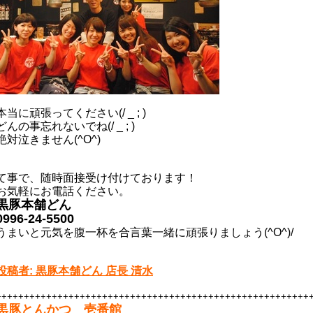
本当に頑張ってください(/ _ ; )
どんの事忘れないでね(/ _ ; )
絶対泣きません(^O^)
て事で、随時面接受け付けております！
お気軽にお電話ください。
黒豚本舗どん
0996-24-5500
うまいと元気を腹一杯を合言葉一緒に頑張りましょう(^O^)/
投稿者: 黒豚本舗どん 店長 清水
++++++++++++++++++++++++++++++++++++++++++++++++++++++++
黒豚とんかつ 壱番館