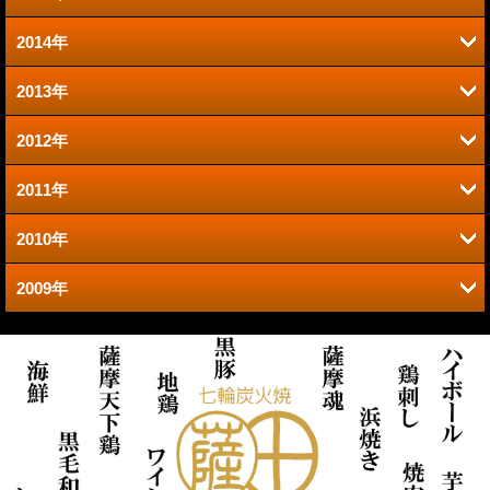
2014年
12月 (1)
11月 (2)
10月 (5)
5月 (2)
3月 (3)
2013年
12月 (2)
11月 (2)
10月 (1)
9月 (2)
4月 (2)
2月 (1)
2012年
12月 (3)
11月 (2)
10月 (1)
8月 (3)
8月 (3)
3月 (4)
1月 (1)
2011年
12月 (2)
10月 (1)
10月 (4)
9月 (2)
7月 (1)
7月 (2)
2月 (2)
2010年
12月 (5)
9月 (2)
9月 (1)
9月 (3)
8月 (2)
6月 (1)
6月 (5)
1月 (5)
2009年
12月 (4)
9月 (2)
8月 (1)
8月 (2)
8月 (1)
7月 (3)
5月 (1)
5月 (4)
11月 (4)
11月 (6)
7月 (3)
7月 (2)
7月 (1)
7月 (2)
6月 (1)
3月 (1)
4月 (4)
10月 (3)
10月 (1)
4月 (2)
6月 (2)
6月 (1)
6月 (2)
5月 (3)
1月 (1)
3月 (3)
9月 (3)
9月 (3)
3月 (5)
5月 (3)
5月 (1)
5月 (4)
4月 (2)
2月 (5)
8月 (2)