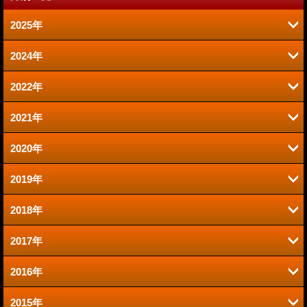
2025年
2024年
1月 (1)
2022年
7月 (1)
2021年
6月 (1)
2020年
10月 (1)
2019年
9月 (1)
7月 (1)
2018年
10月 (1)
8月 (1)
6月 (1)
2017年
11月 (1)
8月 (1)
3月 (1)
2月 (1)
2016年
12月 (1)
7月 (2)
6月 (1)
2月 (1)
2015年
12月 (2)
11月 (6)
6月 (2)
4月 (2)