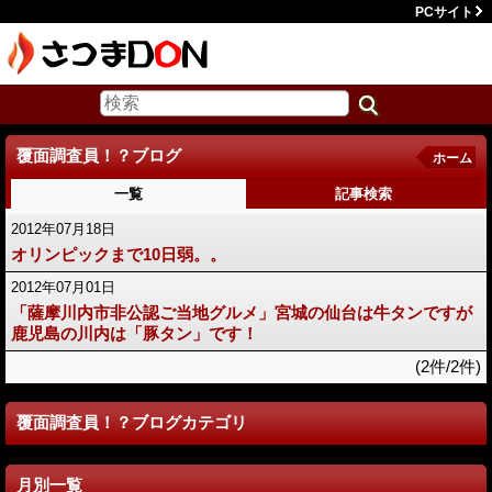
PCサイト
覆面調査員！？ブログ
ホーム
一覧
記事検索
2012年07月18日
オリンピックまで10日弱。。
2012年07月01日
「薩摩川内市非公認ご当地グルメ」宮城の仙台は牛タンですが
鹿児島の川内は「豚タン」です！
(2件/2件)
覆面調査員！？ブログカテゴリ
月別一覧