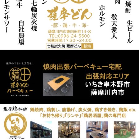
8月 (1)
2月 (4)
4月 (1)
4月 (1)
4月 (2)
3月 (3)
7月 (2)
7月 (2)
1月 (1)
3月 (2)
3月 (1)
3月 (3)
2月 (1)
6月 (4)
5月 (3)
2月 (2)
2月 (1)
2月 (1)
1月 (1)
5月 (1)
4月 (3)
1月 (2)
1月 (1)
1月 (3)
4月 (7)
3月 (3)
3月 (4)
2月 (3)
1月 (2)