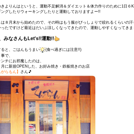
のきよりんはというと、運動不足解消＆ダイエット＆体力作りのために1日６K
ギングしたりウォーキングしたりと運動しておりますよー!!
しは８月末から始めたので、その時はもう服がびっしょりで絞れるくらいの汗
かったですけど最近はだいぶ涼しくなってきたので、運動しやすくなってきまし
みなさんもLet's!!運動!!
すると、ごはんもうまい
(食べ過ぎには注意!!)
う事で、
ランチにお邪魔したのは、
５月に新規OPENした、お好み焼き・鉄板焼きのお店
んがらもん】
さん🎵