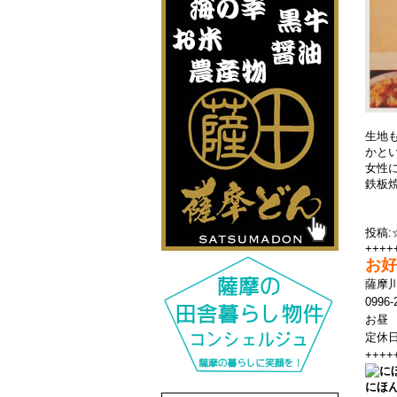
生地
かと
女性
鉄板
投稿:
++++
お好
薩摩川
0996-
お昼 
定休日
++++
にほ