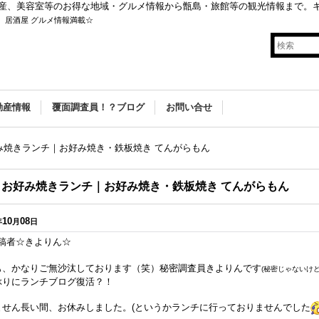
産、美容室等のお得な地域・グルメ情報から甑島・旅館等の観光情報まで。
 居酒屋 グルメ情報満載☆
動産情報
覆面調査員！？ブログ
お問い合せ
好み焼きランチ｜お好み焼き・鉄板焼き てんがらもん
🎵お好み焼きランチ｜お好み焼き・鉄板焼き てんがらもん
10
08
年
月
日
稿者☆きよりん☆
も、かなりご無沙汰しております（笑）秘密調査員きよりんです
(秘密じゃないけど
ぶりにランチブログ復活？！
ません長い間、お休みしました。(というかランチに行っておりませんでした