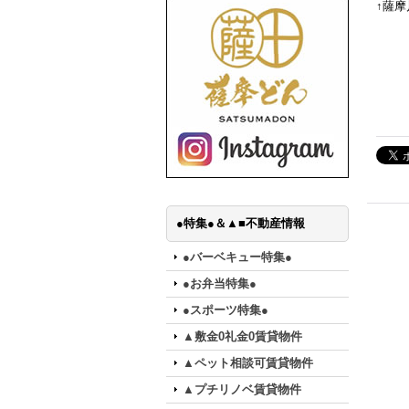
↑薩
●特集●＆▲■不動産情報
●バーベキュー特集●
●お弁当特集●
●スポーツ特集●
▲敷金0礼金0賃貸物件
▲ペット相談可賃貸物件
▲プチリノベ賃貸物件