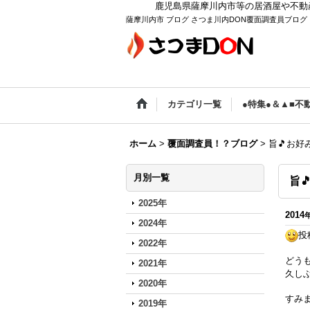
鹿児島県薩摩川内市等の居酒屋や不動
薩摩川内市 ブログ さつま川内DON覆面調査員ブログ
カテゴリ一覧
●特集●＆▲■不
ホーム
>
覆面調査員！？ブログ
>
旨🎵お
月別一覧
旨
2025年
2014
2024年
投
2022年
どう
2021年
久し
2020年
すみ
2019年