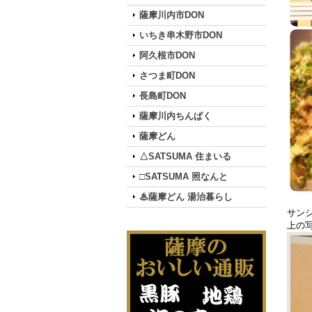
薩摩川内市DON
いちき串木野市DON
阿久根市DON
さつま町DON
長島町DON
薩摩川内ちんぱく
薩摩どん
△SATSUMA 住まいる
□SATSUMA 照なんと
♨薩摩どん 湯治暮らし
サン
上の写