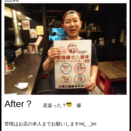
2019年
After？
若返った？
爆
苦情はお店の本人までお願いしますm(_ _)m